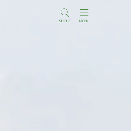
SUCHE
MENÜ